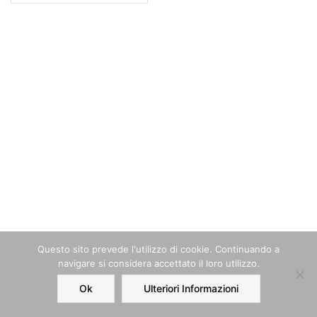
Questo sito prevede l‘utilizzo di cookie. Continuando a
navigare si considera accettato il loro utilizzo.
Ok
Ulteriori Informazioni
Home
Order
Account