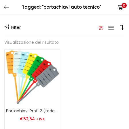
0
Tagged: "portachiavi auto tecnico"
LOGIN
REGISTER
Filter
Enter your username and password to login.
Visualizzazione del risultato
Remember me
Login
Lost password?
Portachiavi Profi 2 (tedesco, francese)
€
52,54
+ IVA