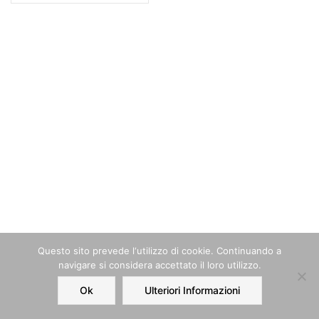
Questo sito prevede l‘utilizzo di cookie. Continuando a
navigare si considera accettato il loro utilizzo.
Ok
Ulteriori Informazioni
Home
Order
Account