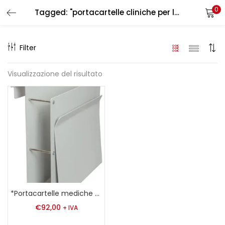
0
Tagged: "portacartelle cliniche per letto ospedaliero"
LOGIN
REGISTER
Filter
Enter your username and password to login.
Visualizzazione del risultato
Remember me
Login
Lost password?
*Portacartelle mediche per letto
€
92,00
+ IVA