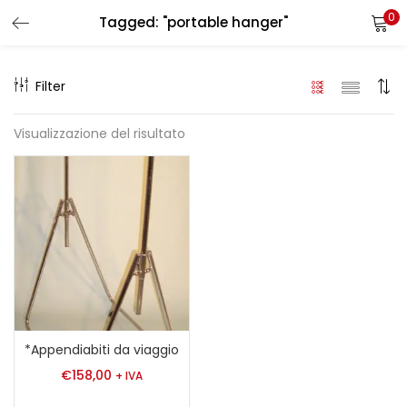
0
Tagged: "portable hanger"
LOGIN
REGISTER
Filter
Enter your username and password to login.
Visualizzazione del risultato
Remember me
Login
Lost password?
*Appendiabiti da viaggio
€
158,00
+ IVA