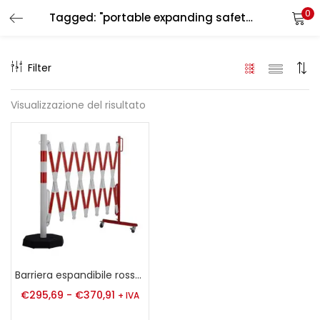
0
Tagged: "portable expanding safety gate"
LOGIN
REGISTER
Filter
Enter your username and password to login.
Visualizzazione del risultato
Remember me
Login
Lost password?
Barriera espandibile rosso-bianco, 3600 / 4000 mm, Ø 60 mm
€
295,69
-
€
370,91
+ IVA