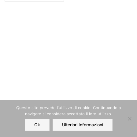
Questo sito prevede l‘utilizzo di cookie. Continuando a
navigare si considera accettato il loro utilizzo.
Ok
Ulteriori Informazioni
Home
Order
Account