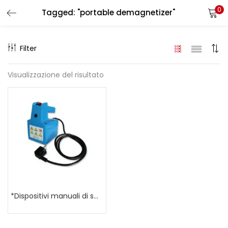
0
Tagged: "portable demagnetizer"
LOGIN
REGISTER
Filter
Enter your username and password to login.
Visualizzazione del risultato
Remember me
Login
Lost password?
*Dispositivi manuali di smagnetizzazione