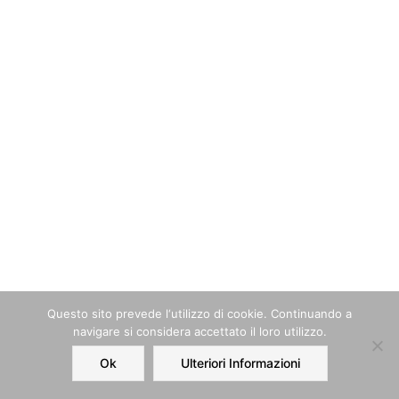
Questo sito prevede l‘utilizzo di cookie. Continuando a
navigare si considera accettato il loro utilizzo.
Ok
Ulteriori Informazioni
Home
Order
Account