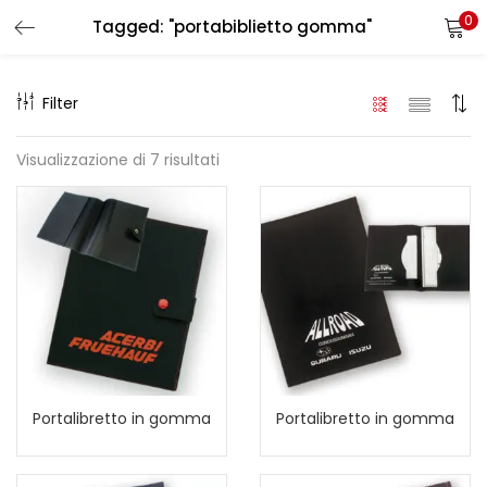
0
Tagged: "portabiblietto gomma"
LOGIN
REGISTER
Filter
Enter your username and password to login.
Visualizzazione di 7 risultati
Remember me
Login
Lost password?
Portalibretto in gomma
Portalibretto in gomma