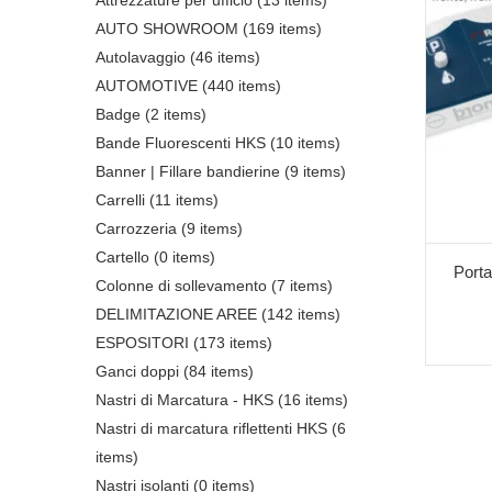
Attrezzature per ufficio
(13 items)
AUTO SHOWROOM
(169 items)
Autolavaggio
(46 items)
AUTOMOTIVE
(440 items)
Badge
(2 items)
Bande Fluorescenti HKS
(10 items)
Banner | Fillare bandierine
(9 items)
Carrelli
(11 items)
Carrozzeria
(9 items)
Cartello
(0 items)
Porta
Colonne di sollevamento
(7 items)
DELIMITAZIONE AREE
(142 items)
ESPOSITORI
(173 items)
Ganci doppi
(84 items)
Nastri di Marcatura - HKS
(16 items)
Nastri di marcatura riflettenti HKS
(6
items)
Nastri isolanti
(0 items)