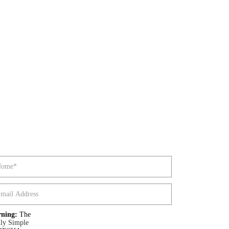
ning:
The
lly Simple