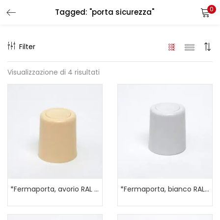
0
Tagged: "porta sicurezza"
LOGIN
REGISTER
Filter
Enter your username and password to login.
Visualizzazione di 4 risultati
Remember me
Login
Lost password?
*Fermaporta, avorio RAL 1013
*Fermaporta, bianco RAL 9010