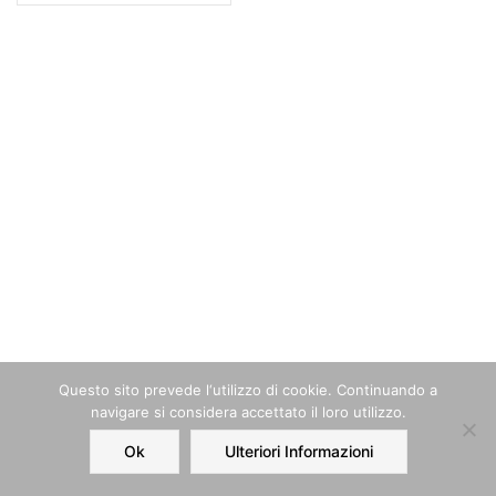
Questo sito prevede l‘utilizzo di cookie. Continuando a
navigare si considera accettato il loro utilizzo.
Ok
Ulteriori Informazioni
Home
Order
Account