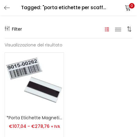
0
Tagged: "porta etichette per scaffali metallici"
LOGIN
REGISTER
Filter
Enter your username and password to login.
Visualizzazione del risultato
Remember me
Login
Lost password?
*Porta Etichette Magnetica
€
107,04
-
€
278,76
+ IVA