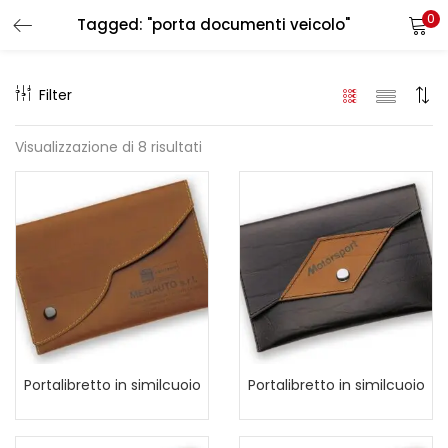
0
Tagged: "porta documenti veicolo"
LOGIN
REGISTER
Filter
Enter your username and password to login.
Visualizzazione di 8 risultati
Remember me
Login
Lost password?
Portalibretto in similcuoio
Portalibretto in similcuoio