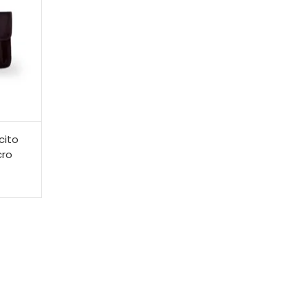
cito
cro