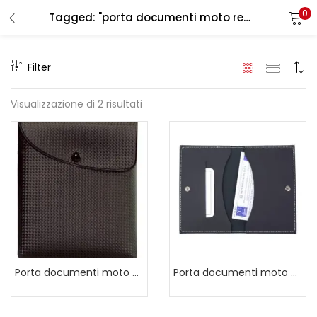
0
Tagged: "porta documenti moto resistente"
LOGIN
REGISTER
Filter
Enter your username and password to login.
Visualizzazione di 2 risultati
Remember me
Login
Lost password?
Porta documenti moto Carbonio con patta obliqua e bottone
Porta documenti moto cucito a due ante e bottone