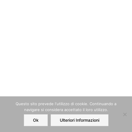
Questo sito prevede l‘utilizzo di cookie. Continuando a
navigare si considera accettato il loro utilizzo.
Ok
Ulteriori Informazioni
Home
Order
Account