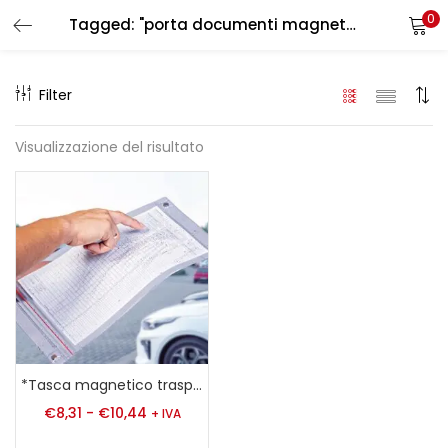
0
Tagged: "porta documenti magnetico trasparente"
LOGIN
REGISTER
Filter
Enter your username and password to login.
Visualizzazione del risultato
Remember me
Login
Lost password?
*Tasca magnetico trasparente A4|A5
€
8,31
-
€
10,44
+ IVA