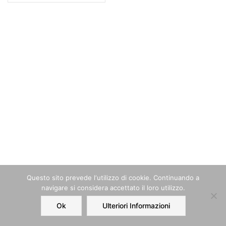
Questo sito prevede l‘utilizzo di cookie. Continuando a
navigare si considera accettato il loro utilizzo.
Ok
Ulteriori Informazioni
Home
Order
Account