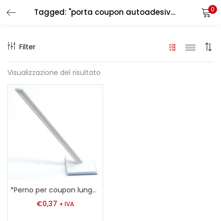
0
Tagged: "porta coupon autoadesivo lungo"
LOGIN
REGISTER
Filter
Enter your username and password to login.
Visualizzazione del risultato
Remember me
Login
Lost password?
*Perno per coupon lungo 80 mm
€
0,37
+ IVA