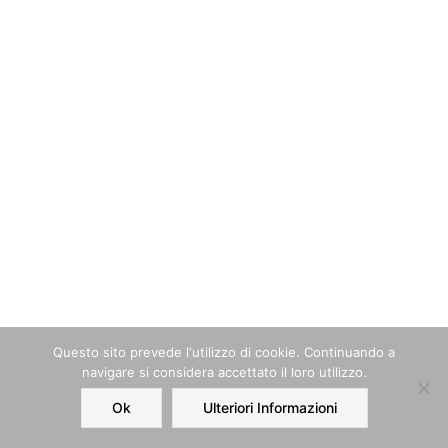
Questo sito prevede l‘utilizzo di cookie. Continuando a
navigare si considera accettato il loro utilizzo.
Ok
Ulteriori Informazioni
Home
Order
Account