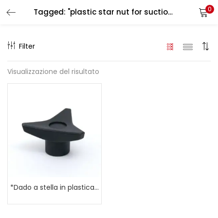
0
Tagged: "plastic star nut for suction cups M6"
LOGIN
REGISTER
Filter
Enter your username and password to login.
Visualizzazione del risultato
Remember me
Login
Lost password?
*Dado a stella in plastica, nero – con filettatura metallica M6