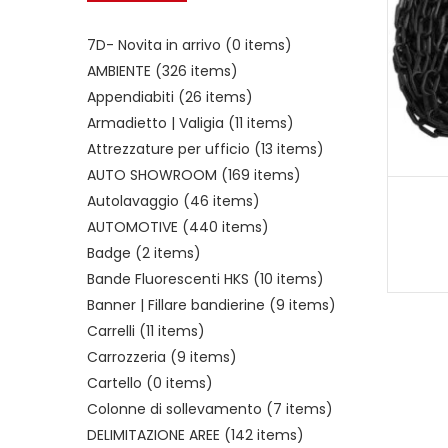
7D- Novita in arrivo
(0 items)
AMBIENTE
(326 items)
Appendiabiti
(26 items)
Armadietto | Valigia
(11 items)
Attrezzature per ufficio
(13 items)
AUTO SHOWROOM
(169 items)
Autolavaggio
(46 items)
AUTOMOTIVE
(440 items)
Badge
(2 items)
Bande Fluorescenti HKS
(10 items)
Banner | Fillare bandierine
(9 items)
Carrelli
(11 items)
Carrozzeria
(9 items)
Cartello
(0 items)
Colonne di sollevamento
(7 items)
DELIMITAZIONE AREE
(142 items)