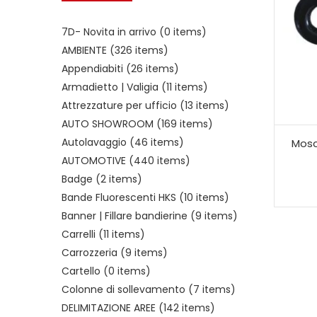
7D- Novita in arrivo
(0 items)
AMBIENTE
(326 items)
Appendiabiti
(26 items)
Armadietto | Valigia
(11 items)
Attrezzature per ufficio
(13 items)
AUTO SHOWROOM
(169 items)
Autolavaggio
(46 items)
Mosc
AUTOMOTIVE
(440 items)
Badge
(2 items)
Bande Fluorescenti HKS
(10 items)
Banner | Fillare bandierine
(9 items)
Carrelli
(11 items)
Carrozzeria
(9 items)
Cartello
(0 items)
Colonne di sollevamento
(7 items)
DELIMITAZIONE AREE
(142 items)