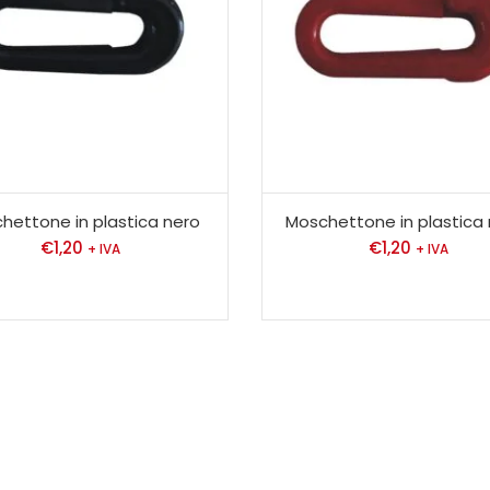
hettone in plastica nero
Moschettone in plastica
€
1,20
€
1,20
+ IVA
+ IVA