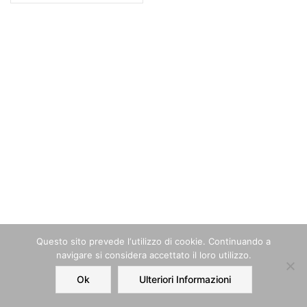
Questo sito prevede l‘utilizzo di cookie. Continuando a
navigare si considera accettato il loro utilizzo.
Ok
Ulteriori Informazioni
Home
Order
Account