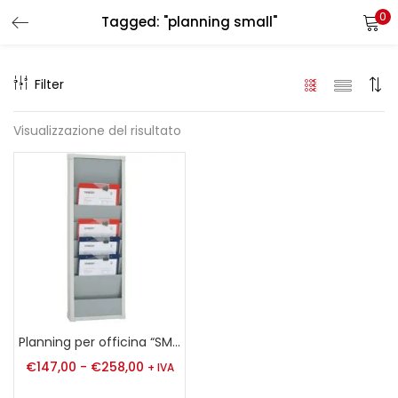
0
Tagged: "planning small"
LOGIN
REGISTER
Filter
Enter your username and password to login.
Visualizzazione del risultato
Remember me
Login
Lost password?
Planning per officina “SMALL” A4
€
147,00
-
€
258,00
+ IVA