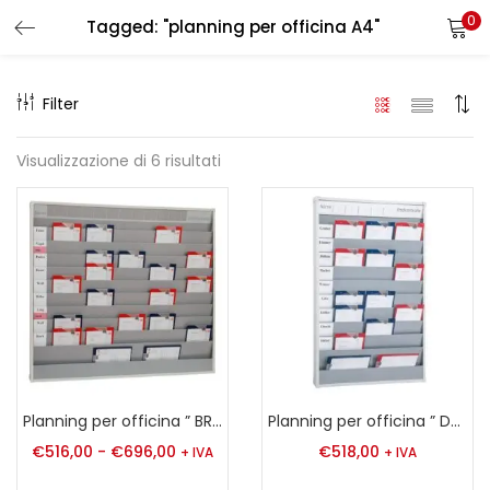
0
Tagged: "planning per officina A4"
LOGIN
REGISTER
Filter
Enter your username and password to login.
Visualizzazione di 6 risultati
Remember me
Login
Lost password?
Planning per officina ” BREIT” A4
Planning per officina ” DREY” A4
€
516,00
-
€
696,00
€
518,00
+ IVA
+ IVA