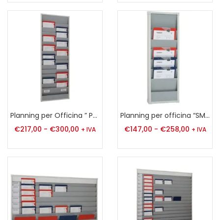
Planning per Officina ” PLAN CITY ” A4
Planning per officina “SMALL” A4
€
217,00
-
€
300,00
€
147,00
-
€
258,00
+ IVA
+ IVA