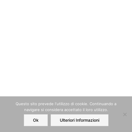
Questo sito prevede l‘utilizzo di cookie. Continuando a
navigare si considera accettato il loro utilizzo.
Ok
Ulteriori Informazioni
Home
Order
Account