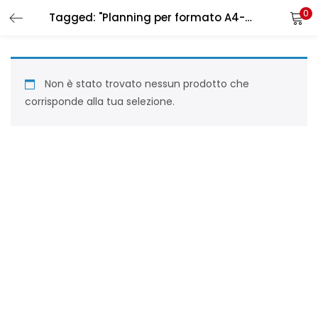
0
Tagged: "Planning per formato A4-A5 E 2/3 A4 con 10 scomparti"
LOGIN
REGISTER
Enter your username and password to login.
Non è stato trovato nessun prodotto che
corrisponde alla tua selezione.
Remember me
Login
Lost password?