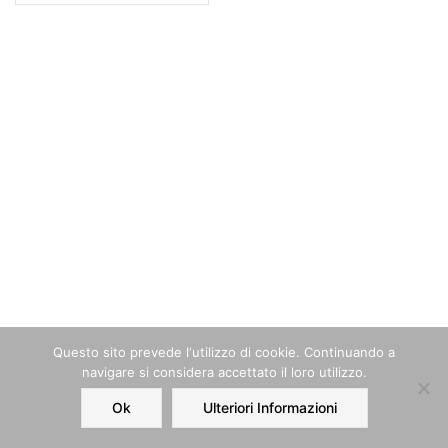
Questo sito prevede l‘utilizzo di cookie. Continuando a
navigare si considera accettato il loro utilizzo.
Ok
Ulteriori Informazioni
Home
Order
Account