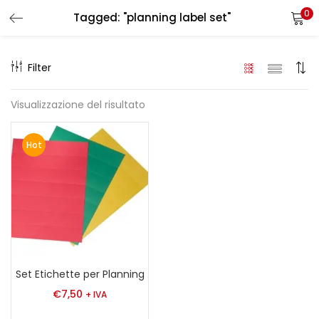
0
Tagged: "planning label set"
LOGIN
REGISTER
Filter
Enter your username and password to login.
Visualizzazione del risultato
Hot
Remember me
Login
Lost password?
Set Etichette per Planning
€
7,50
+ IVA