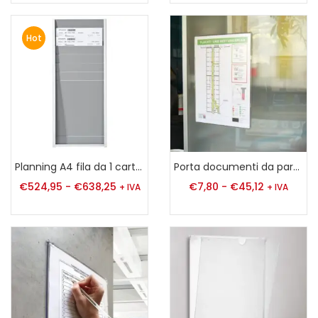
Hot
Planning A4 fila da 1 cartelle
Porta documenti da parete con biadesivo trasparente A3|A4|A5|A6|A7|A8|
€
524,95
-
€
638,25
€
7,80
-
€
45,12
+ IVA
+ IVA