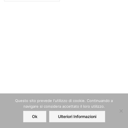
Questo sito prevede l‘utilizzo di cookie. Continuando a
navigare si considera accettato il loro utilizzo.
Ok
Ulteriori Informazioni
Home
Order
Account