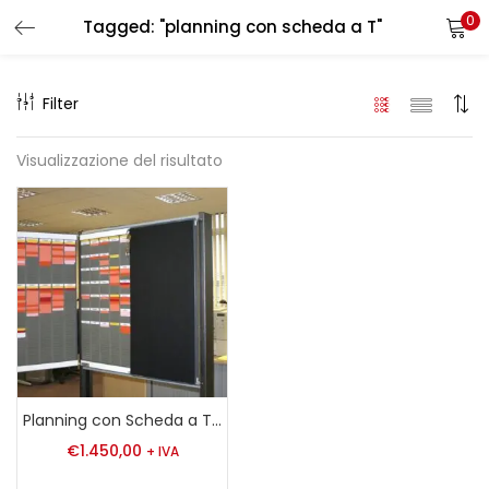
0
Tagged: "planning con scheda a T"
LOGIN
REGISTER
Filter
Enter your username and password to login.
Visualizzazione del risultato
Remember me
Login
Lost password?
Planning con Scheda a T con chiusura centrale
€
1.450,00
+ IVA