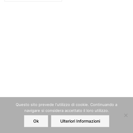
Questo sito prevede l‘utilizzo di cookie. Continuando a
navigare si considera accettato il loro utilizzo.
Ok
Ulteriori Informazioni
Home
Order
Account