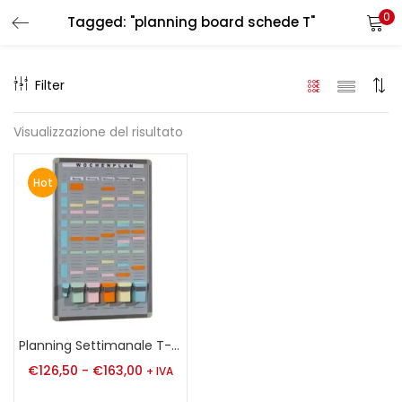
0
Tagged: "planning board schede T"
LOGIN
REGISTER
Filter
Enter your username and password to login.
Visualizzazione del risultato
Hot
Remember me
Login
Lost password?
Planning Settimanale T-Card*
€
126,50
-
€
163,00
+ IVA