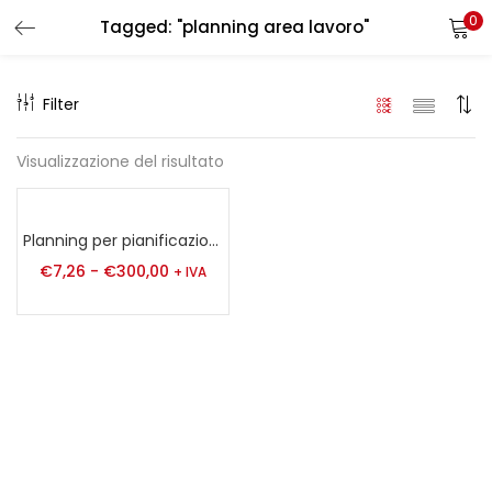
0
Tagged: "planning area lavoro"
LOGIN
REGISTER
Filter
Enter your username and password to login.
Visualizzazione del risultato
Planning per pianificazione per l’area officina a due file
Remember me
€
7,26
-
€
300,00
+ IVA
Login
Lost password?