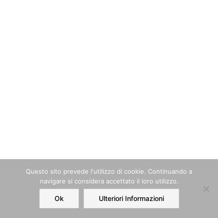
Questo sito prevede l‘utilizzo di cookie. Continuando a
navigare si considera accettato il loro utilizzo.
Ok
Ulteriori Informazioni
Home
Order
Account