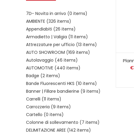
7D- Novita in arrivo
(0 items)
AMBIENTE
(326 items)
Appendiabiti
(26 items)
Armadietto | Valigia
(11 items)
Attrezzature per ufficio
(13 items)
AUTO SHOWROOM
(169 items)
Autolavaggio
(46 items)
Plan
€
AUTOMOTIVE
(440 items)
Badge
(2 items)
Bande Fluorescenti HKS
(10 items)
Banner | Fillare bandierine
(9 items)
Carrelli
(11 items)
Carrozzeria
(9 items)
Cartello
(0 items)
Colonne di sollevamento
(7 items)
DELIMITAZIONE AREE
(142 items)