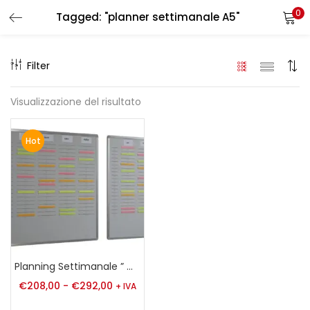
0
Tagged: "planner settimanale A5"
LOGIN
REGISTER
Filter
Enter your username and password to login.
Visualizzazione del risultato
Hot
Remember me
Login
Lost password?
Planning Settimanale ” ORGA-EASY ” A5
€
208,00
-
€
292,00
+ IVA