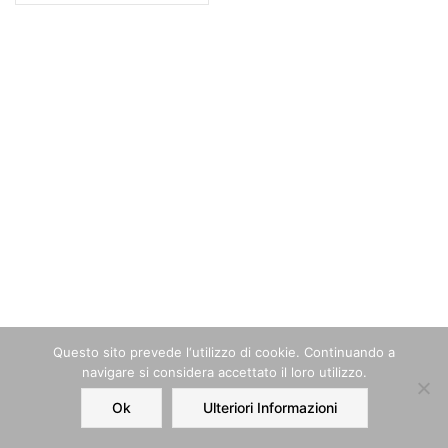
Questo sito prevede l‘utilizzo di cookie. Continuando a
navigare si considera accettato il loro utilizzo.
Ok
Ulteriori Informazioni
Home
Order
Account