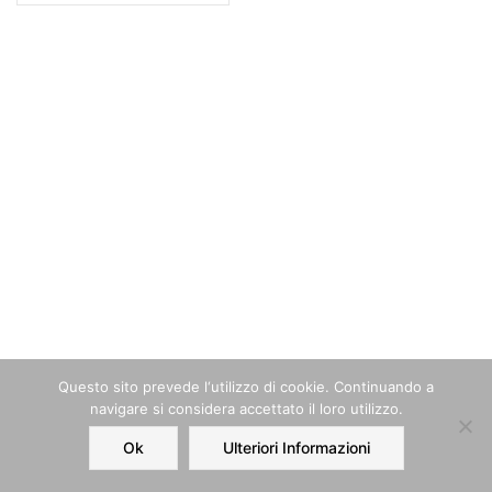
Questo sito prevede l‘utilizzo di cookie. Continuando a
navigare si considera accettato il loro utilizzo.
Ok
Ulteriori Informazioni
Home
Order
Account