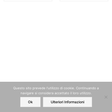
Questo sito prevede l‘utilizzo di cookie. Continuando a
navigare si considera accettato il loro utilizzo.
Ok
Ulteriori Informazioni
Home
Order
Account