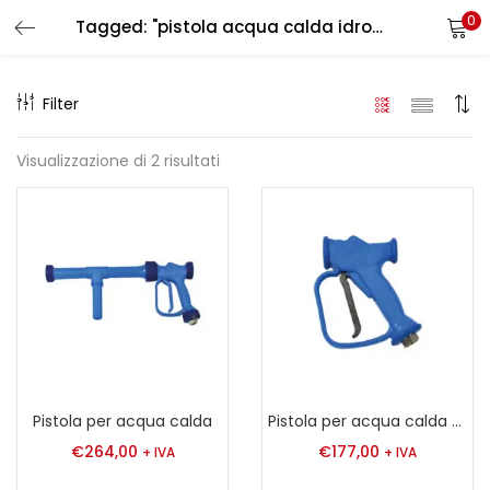
0
Tagged: "pistola acqua calda idropulitrice"
LOGIN
REGISTER
Filter
Enter your username and password to login.
Visualizzazione di 2 risultati
Remember me
Login
Lost password?
Pistola per acqua calda
Pistola per acqua calda a bassa pressione con getto regolabile, corpo in ottone e rivestimento in gomma di colore blu.
€
264,00
€
177,00
+ IVA
+ IVA