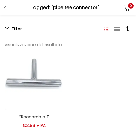
0
Tagged: "pipe tee connector"
LOGIN
REGISTER
Filter
Enter your username and password to login.
Visualizzazione del risultato
Remember me
Login
Lost password?
*Raccordo a T
€
2,98
+ IVA