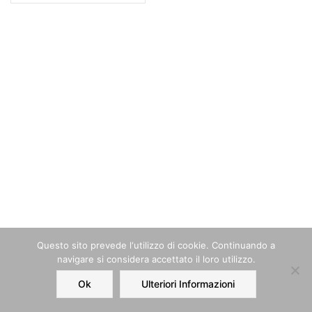
Questo sito prevede l‘utilizzo di cookie. Continuando a
navigare si considera accettato il loro utilizzo.
Ok
Ulteriori Informazioni
Home
Order
Account