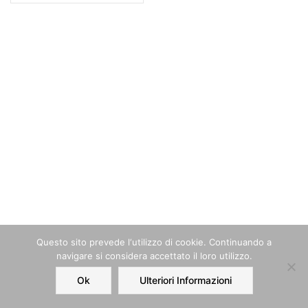
Questo sito prevede l‘utilizzo di cookie. Continuando a
navigare si considera accettato il loro utilizzo.
Ok
Ulteriori Informazioni
Home
Order
Account