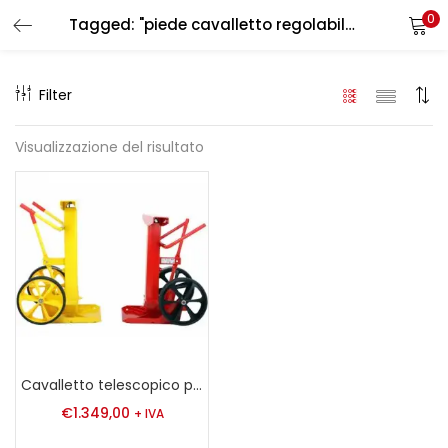
0
Tagged: "piede cavalletto regolabile"
LOGIN
REGISTER
Filter
Enter your username and password to login.
Visualizzazione del risultato
Remember me
Login
Lost password?
Cavalletto telescopico per rimorchi
€
1.349,00
+ IVA