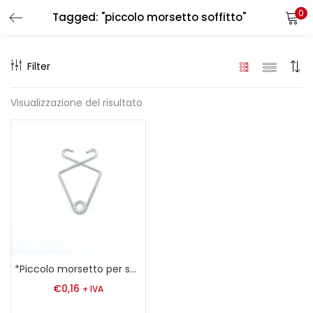
0
Tagged: "piccolo morsetto soffitto"
LOGIN
REGISTER
Filter
Enter your username and password to login.
Visualizzazione del risultato
Remember me
Login
Lost password?
*Piccolo morsetto per soffitto Lunghezza: 31 mm
€
0,16
+ IVA