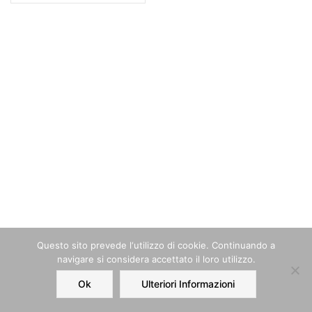
Questo sito prevede l‘utilizzo di cookie. Continuando a
navigare si considera accettato il loro utilizzo.
Ok
Ulteriori Informazioni
Home
Order
Account