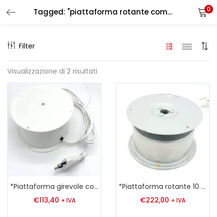
0
Tagged: "piattaforma rotante compatta"
LOGIN
REGISTER
Filter
Enter your username and password to login.
Visualizzazione di 2 risultati
Remember me
Login
Lost password?
*Piattaforma girevole con capacità di carico di 5 kg
*Piattaforma rotante 10 kg
€
113,40
€
222,00
+ IVA
+ IVA