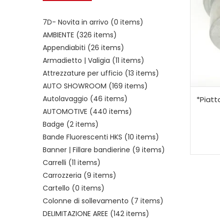
7D- Novita in arrivo
(0 items)
AMBIENTE
(326 items)
Appendiabiti
(26 items)
Armadietto | Valigia
(11 items)
Attrezzature per ufficio
(13 items)
AUTO SHOWROOM
(169 items)
Autolavaggio
(46 items)
*Piat
AUTOMOTIVE
(440 items)
Badge
(2 items)
Bande Fluorescenti HKS
(10 items)
Banner | Fillare bandierine
(9 items)
Carrelli
(11 items)
Carrozzeria
(9 items)
Cartello
(0 items)
Colonne di sollevamento
(7 items)
DELIMITAZIONE AREE
(142 items)