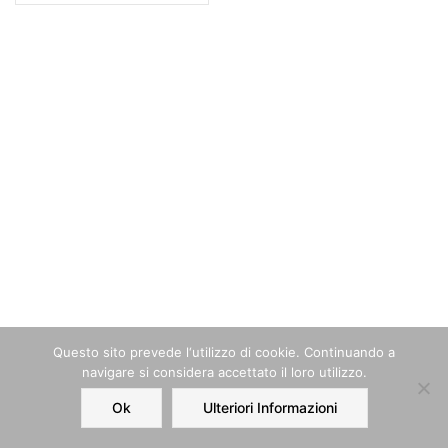
Questo sito prevede l‘utilizzo di cookie. Continuando a
navigare si considera accettato il loro utilizzo.
Ok
Ulteriori Informazioni
Home
Order
Account