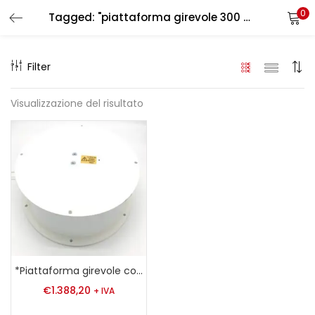
0
Tagged: "piattaforma girevole 300 kg"
LOGIN
REGISTER
Filter
Enter your username and password to login.
Visualizzazione del risultato
Remember me
Login
Lost password?
*Piattaforma girevole con capacità di carico di 300 kg
€
1.388,20
+ IVA