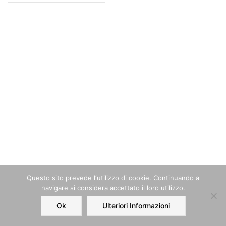
Questo sito prevede l‘utilizzo di cookie. Continuando a
navigare si considera accettato il loro utilizzo.
Ok
Ulteriori Informazioni
Home
Order
Account