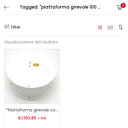
0
Tagged: "piattaforma girevole 100 kg"
LOGIN
REGISTER
Filter
Enter your username and password to login.
Visualizzazione del risultato
Remember me
Login
Lost password?
*Piattaforma girevole con capacità di carico di 100 kg
€
1.100,80
+ IVA