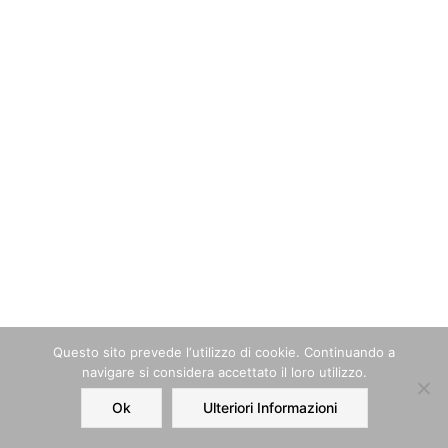
Questo sito prevede l‘utilizzo di cookie. Continuando a
navigare si considera accettato il loro utilizzo.
Ok
Ulteriori Informazioni
Home
Order
Account