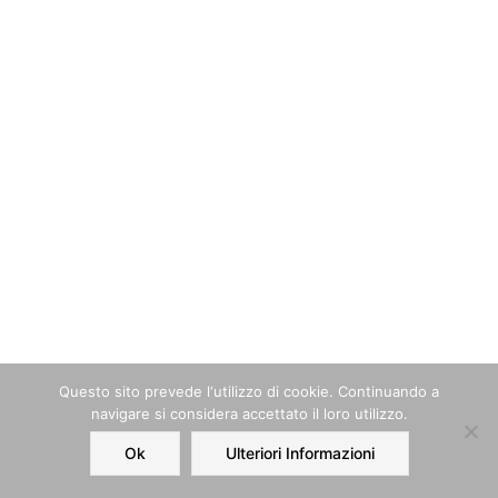
Questo sito prevede l‘utilizzo di cookie. Continuando a
navigare si considera accettato il loro utilizzo.
Ok
Ulteriori Informazioni
Home
Order
Account