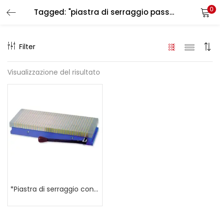
0
Tagged: "piastra di serraggio passo incrociato"
LOGIN
REGISTER
Filter
Enter your username and password to login.
Visualizzazione del risultato
Remember me
Login
Lost password?
*Piastra di serraggio con divisione a poli trasversali versione rinforzata