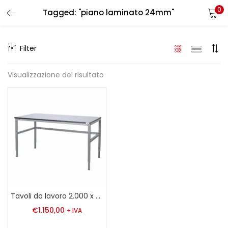
0
Tagged: "piano laminato 24mm"
LOGIN
REGISTER
Filter
Enter your username and password to login.
Visualizzazione del risultato
Remember me
Login
Lost password?
Tavoli da lavoro 2.000 x 800 x 24 mm
€
1.150,00
+ IVA