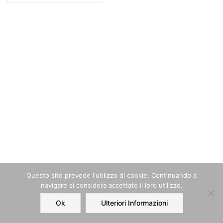
Questo sito prevede l‘utilizzo di cookie. Continuando a
navigare si considera accettato il loro utilizzo.
Ok
Ulteriori Informazioni
Home
Order
Account