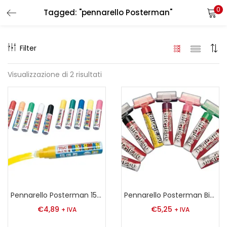
0
Tagged: "pennarello Posterman"
LOGIN
REGISTER
Filter
Enter your username and password to login.
Visualizzazione di 2 risultati
Remember me
Login
Lost password?
Pennarello Posterman 15 mm
Pennarello Posterman Biggie 50
€
4,89
€
5,25
+ IVA
+ IVA