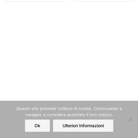
Questo sito prevede l‘utilizzo di cookie. Continuando a
navigare si considera accettato il loro utilizzo.
Ok
Ulteriori Informazioni
Home
Order
Account