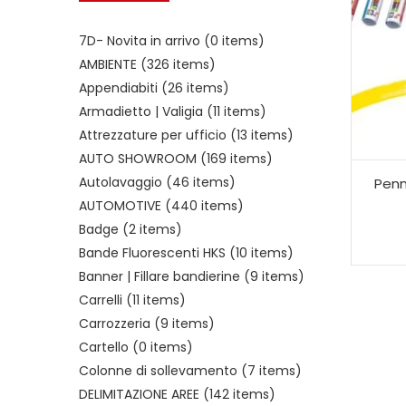
7D- Novita in arrivo
(0 items)
AMBIENTE
(326 items)
Appendiabiti
(26 items)
Armadietto | Valigia
(11 items)
Attrezzature per ufficio
(13 items)
AUTO SHOWROOM
(169 items)
Autolavaggio
(46 items)
Penn
AUTOMOTIVE
(440 items)
Badge
(2 items)
Bande Fluorescenti HKS
(10 items)
Banner | Fillare bandierine
(9 items)
Carrelli
(11 items)
Carrozzeria
(9 items)
Cartello
(0 items)
Colonne di sollevamento
(7 items)
DELIMITAZIONE AREE
(142 items)