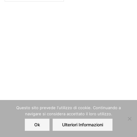
Questo sito prevede l‘utilizzo di cookie. Continuando a
navigare si considera accettato il loro utilizzo.
Ok
Ulteriori Informazioni
Home
Order
Account