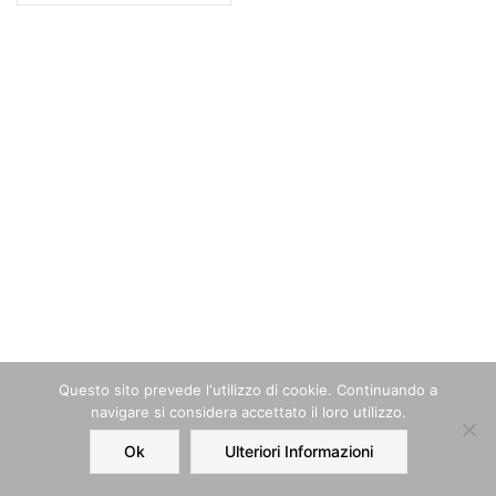
Questo sito prevede l‘utilizzo di cookie. Continuando a
navigare si considera accettato il loro utilizzo.
Ok
Ulteriori Informazioni
Home
Order
Account