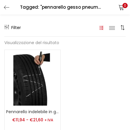
0
Tagged: "pennarello gesso pneumatici"
LOGIN
REGISTER
Filter
Enter your username and password to login.
Visualizzazione del risultato
Remember me
Login
Lost password?
Pennarello indelebile in gesso per Pneumatici
€
11,94
-
€
21,60
+ IVA