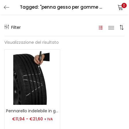
0
Tagged: "penna gesso per gomme officina"
LOGIN
REGISTER
Filter
Enter your username and password to login.
Visualizzazione del risultato
Remember me
Login
Lost password?
Pennarello indelebile in gesso per Pneumatici
€
11,94
-
€
21,60
+ IVA