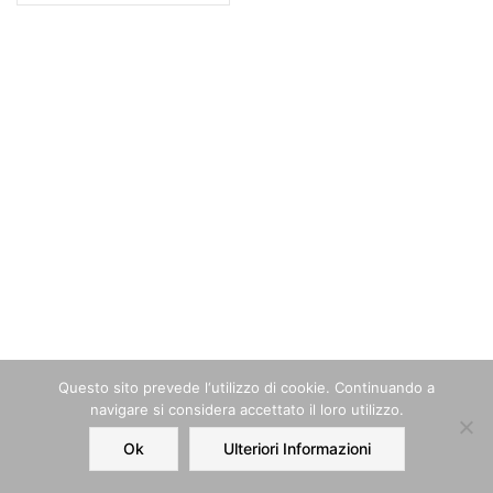
Questo sito prevede l‘utilizzo di cookie. Continuando a
navigare si considera accettato il loro utilizzo.
Ok
Ulteriori Informazioni
Home
Order
Account