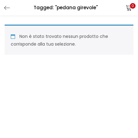
0
Tagged: "pedana girevole"
LOGIN
REGISTER
Enter your username and password to login.
Non è stato trovato nessun prodotto che
corrisponde alla tua selezione.
Remember me
Login
Lost password?