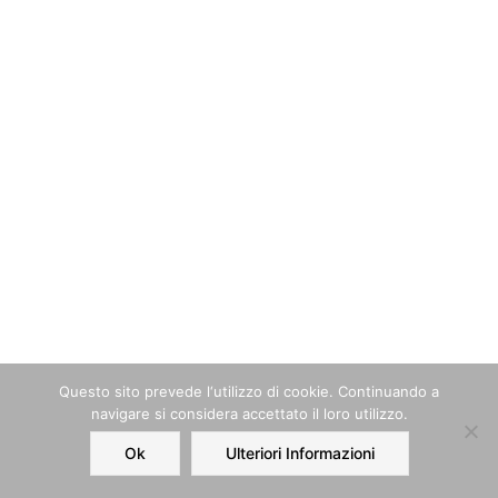
Questo sito prevede l‘utilizzo di cookie. Continuando a
navigare si considera accettato il loro utilizzo.
Ok
Ulteriori Informazioni
Home
Order
Account