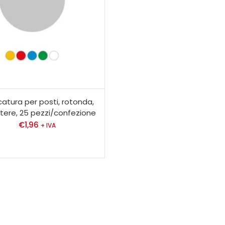
atura per posti, rotonda,
stere, 25 pezzi/confezione
€
1,96
+ IVA