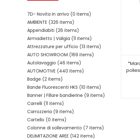
7D- Novita in arrivo
(0 items)
AMBIENTE
(326 items)
Appendiabiti
(26 items)
Armadietto | Valigia
(11 items)
Attrezzature per ufficio
(13 items)
AUTO SHOWROOM
(169 items)
Autolavaggio
(46 items)
*Marc
polie
AUTOMOTIVE
(440 items)
Badge
(2 items)
Bande Fluorescenti HKS
(10 items)
Banner | Fillare bandierine
(9 items)
Carrelli
(11 items)
Carrozzeria
(9 items)
Cartello
(0 items)
Colonne di sollevamento
(7 items)
DELIMITAZIONE AREE
(142 items)