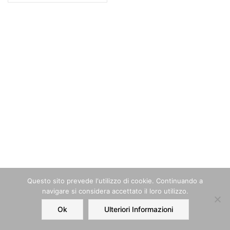
Questo sito prevede l‘utilizzo di cookie. Continuando a
navigare si considera accettato il loro utilizzo.
Ok
Ulteriori Informazioni
Home
Order
Account