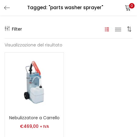
0
Tagged: "parts washer sprayer"
LOGIN
REGISTER
Filter
Enter your username and password to login.
Visualizzazione del risultato
Remember me
Login
Lost password?
Nebulizzatore a Carrello
€
469,00
+ IVA