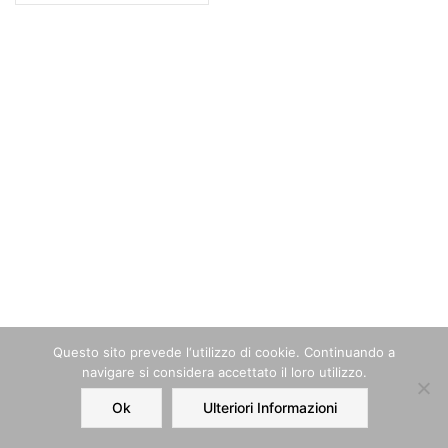
Questo sito prevede l‘utilizzo di cookie. Continuando a
navigare si considera accettato il loro utilizzo.
Ok
Ulteriori Informazioni
Home
Order
Account