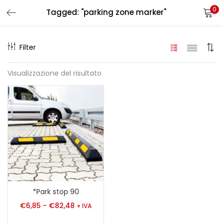
0
Tagged: "parking zone marker"
LOGIN
REGISTER
Filter
Enter your username and password to login.
Visualizzazione del risultato
Remember me
Login
Lost password?
*Park stop 90
€
6,85
-
€
82,48
+ IVA