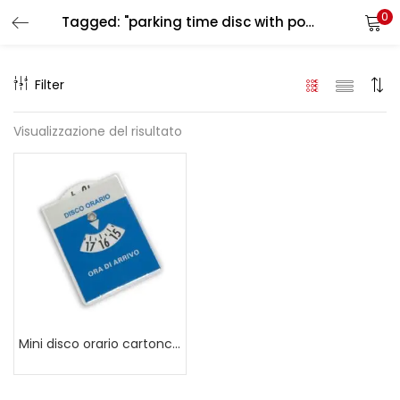
0
Tagged: "parking time disc with pouch"
LOGIN
REGISTER
Filter
Enter your username and password to login.
Visualizzazione del risultato
Remember me
Login
Lost password?
Mini disco orario cartoncino con busta