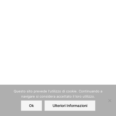
Questo sito prevede l‘utilizzo di cookie. Continuando a
navigare si considera accettato il loro utilizzo.
Ok
Ulteriori Informazioni
Home
Order
Account