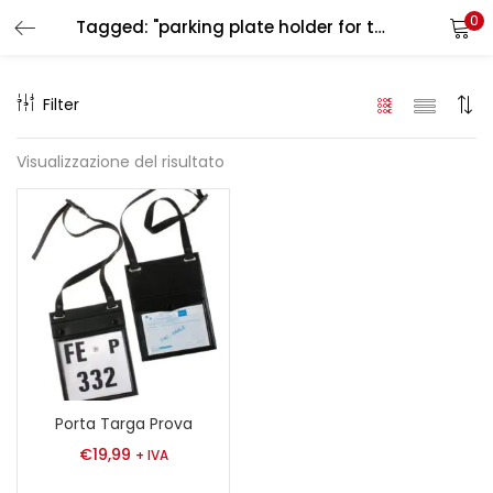
0
Tagged: "parking plate holder for testing"
LOGIN
REGISTER
Filter
Enter your username and password to login.
Visualizzazione del risultato
Remember me
Login
Lost password?
Porta Targa Prova
€
19,99
+ IVA