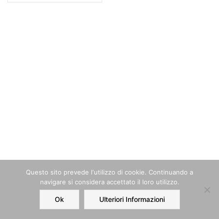
Questo sito prevede l‘utilizzo di cookie. Continuando a
navigare si considera accettato il loro utilizzo.
Ok
Ulteriori Informazioni
Home
Order
Account